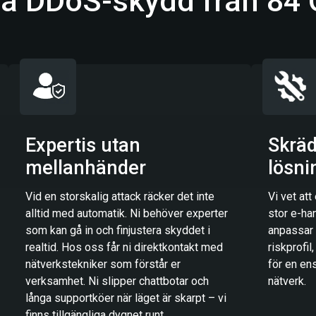
lja DDoS-skydd från 84
Expertis utan
Skrä
mellanhänder
lösni
Vid en storskalig attack räcker det inte
Vi vet att
alltid med automatik. Ni behöver experter
stor e-han
som kan gå in och finjustera skyddet i
anpassar 
realtid. Hos oss får ni direktkontakt med
riskprofi
nätverkstekniker som förstår er
för en ens
verksamhet. Ni slipper chattbotar och
nätverk.
långa supportköer när läget är skarpt – vi
finns tillgängliga dygnet runt.