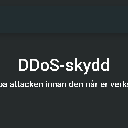
PARTNERS
DRIFTINFO
OM OSS
KONT
DDoS-skydd
pa attacken innan den når er ver