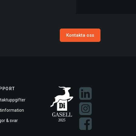
Kontakta oss
PPORT
taktuppgifter
ftinformation
gor & svar