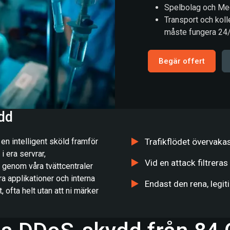
Spelbolag och Medi
Transport och kolle
måste fungera 24
Begär offert
dd
n intelligent sköld framför
Trafikflödet övervakas
 i era servrar,
Vid en attack filtreras
 genom våra tvättcentraler
ra applikationer och interna
Endast den rena, legiti
 ofta helt utan att ni märker