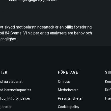
tivt skydd mot belastningsattack är en billig försäkring
på 84 Grams. Vi hjälper er att analysera era behov och
gänglighet.
TER
FÖRETAGET
SU
d via stadsnät
Om oss
Kon
ad internetkapacitet
Medarbetare
Dri
ll punkt förbindelser
Press & nyheter
Frå
tjänster
Cookiespolicy