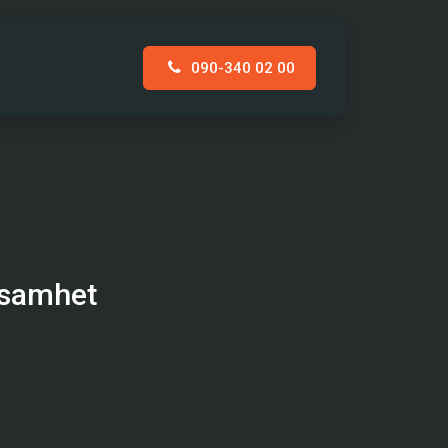
090-340 02 00
AKT
ksamhet