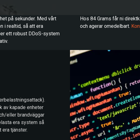
het på sekunder. Med vårt
Hos 84 Grams får ni direkt
 i realtid, så att era
och agerar omedelbart.
Kon
juder ett robust DDoS-system
ativ.
erbelastningsattack).
rk av kapade enheter
och/eller brandväggar
elasta era system så
era tjänster.