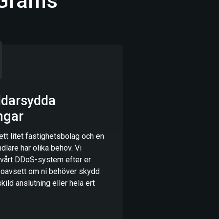
 Grams
ddarsydda
ngar
 ett litet fastighetsbolag och en
dlare har olika behov. Vi
vårt DDoS-system efter er
l, oavsett om ni behöver skydd
kild anslutning eller hela ert