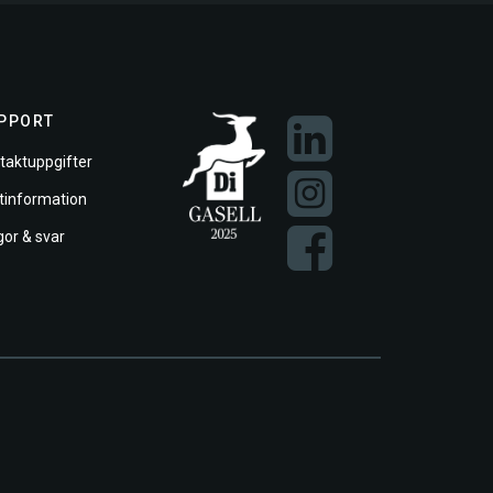
PPORT
taktuppgifter
ftinformation
gor & svar