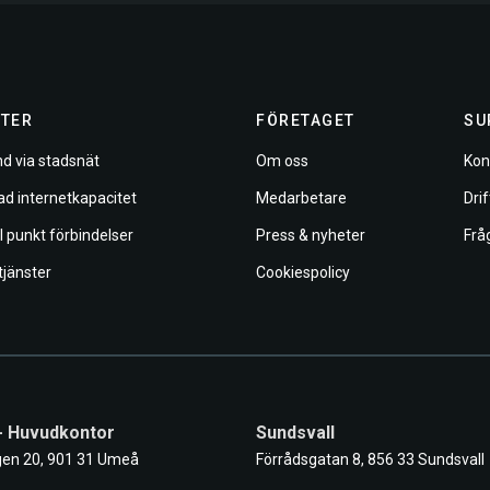
TER
FÖRETAGET
SU
d via stadsnät
Om oss
Kon
ad internetkapacitet
Medarbetare
Dri
ll punkt förbindelser
Press & nyheter
Frå
tjänster
Cookiespolicy
- Huvudkontor
Sundsvall
en 20, 901 31 Umeå
Förrådsgatan 8, 856 33 Sundsvall