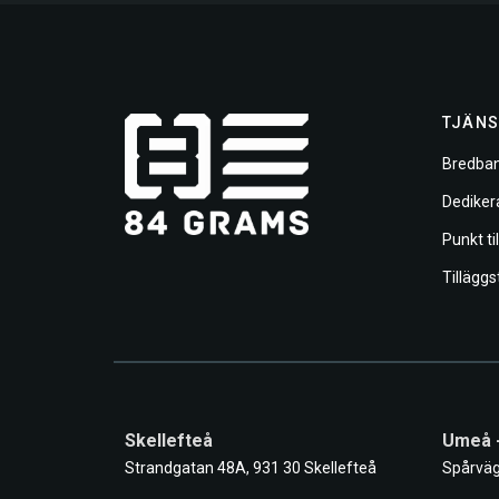
TJÄNS
Bredban
Dediker
Punkt ti
Tilläggs
Skellefteå
Umeå 
Strandgatan 48A, 931 30 Skellefteå
Spårväg