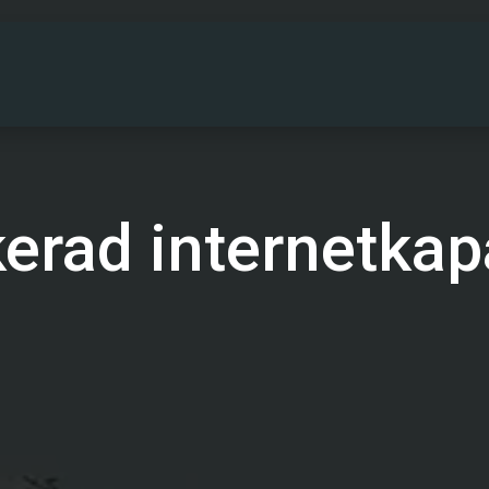
PARTNERS
DRIFTINFO
OM OSS
KONT
erad internetkap