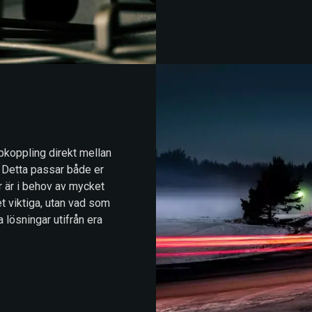
ppkoppling direkt mellan
. Detta passar både er
r är i behov av mycket
et viktiga, utan vad som
 lösningar utifrån era