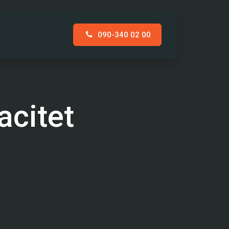
090-340 02 00
AKT
acitet