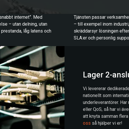
”snabbt internet”. Med
Tjänsten passar verksamhete
lse – utan delning, utan
– till exempel inom industri,
 prestanda, låg latens och
skräddarsyr lösningen efte
SLA:er och personlig suppor
Lager 2-ansl
Vi levererar dedikerad
nationellt som internat
underleverantörer. Har
eller QoS, så har vi äve
att knyta samman flera
oss
så hjälper vi er!