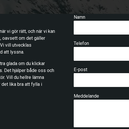
Namn
 vi gör rätt, och när vi kan
g, oavsett om det gäller
Telefon
Vi vill utvecklas
 att lyssna.
tra glada om du klickar
E-post
ss. Det hjälper både oss och
ör. Vill du hellre lämna
et lika bra att fylla i
Meddelande