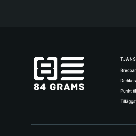
TJÄNS
Bredban
Dediker
Punkt ti
Tilläggs