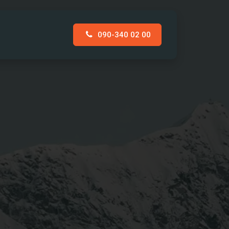
090-340 02 00
AKT