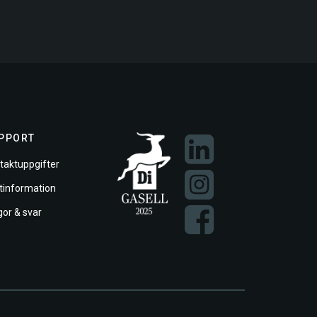
PPORT
taktuppgifter
ftinformation
gor & svar