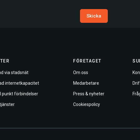
Skicka​​
TER
FÖRETAGET
SU
d via stadsnät
Om oss
Kon
ad internetkapacitet
Medarbetare
Dri
ll punkt förbindelser
Press & nyheter
Frå
tjänster
Cookiespolicy