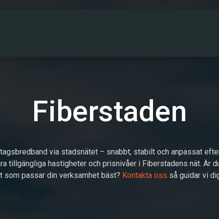
PARTNERS
DRIFTINFO
OM OSS
KONT
Fiberstaden
etagsbredband via stadsnätet – snabbt, stabilt och anpassat efte
ra tillgängliga hastigheter och prisnivåer i Fiberstadens nät. Är 
st som passar din verksamhet bäst?
Kontakta oss
så guidar vi dig