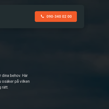
090-340 02 00
AKT
r dina behov. Här
du osäker på vilken
 rätt.