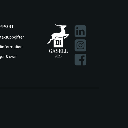
PPORT
taktuppgifter
ftinformation
gor & svar