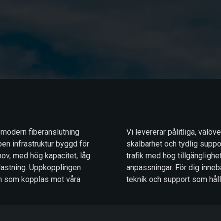
 modern fiberanslutning
Vi levererar pålitliga, välö
pen infrastruktur byggd för
skalbarhet och tydlig support
ov, med hög kapacitet, låg
trafik med hög tillgänglighe
lastning. Uppkopplingen
anpassningar. För dig inneb
eten som kopplas mot våra
teknik och support som hål