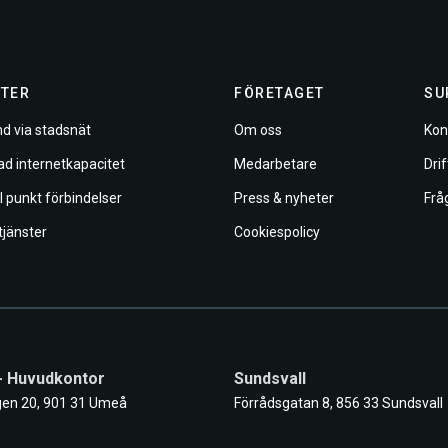
TER
FÖRETAGET
SU
d via stadsnät
Om oss
Kon
ad internetkapacitet
Medarbetare
Dri
ll punkt förbindelser
Press & nyheter
Frå
tjänster
Cookiespolicy
- Huvudkontor
Sundsvall
en 20, 901 31 Umeå
Förrådsgatan 8, 856 33 Sundsvall