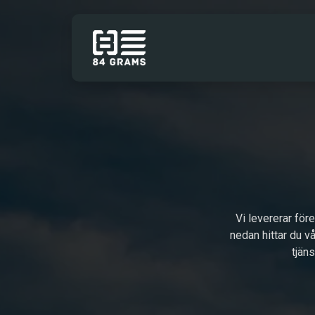
Hoppa till innehåll
TJÄNSTER
Vi levererar för
nedan hittar du vå
tjän