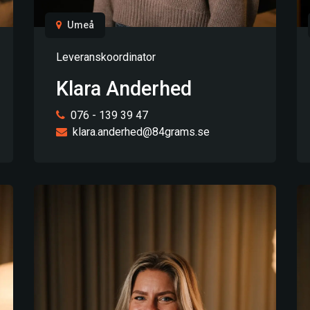
Umeå
Leveranskoordinator
Klara Anderhed
076 - 139 39 47
klara.anderhed@84grams.se