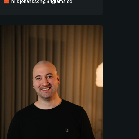
nils.johansson@84grams.se