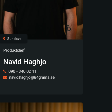
Sundsvall
Produktchef
Navid Haghjo
090 - 340 02 11
navid.haghjo@84grams.se