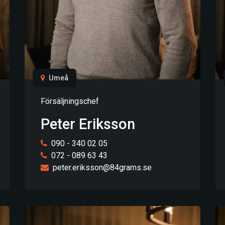
Umeå
Försäljningschef
Peter Eriksson
090 - 340 02 05
072 - 089 63 43
peter.eriksson@84grams.se