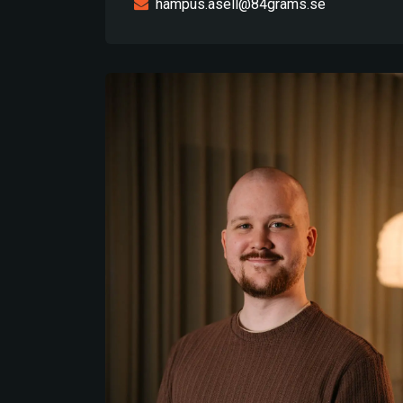
hampus.asell@84grams.se