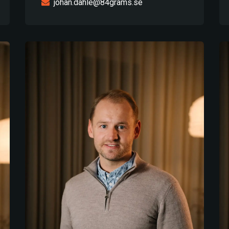
johan.dahle@84grams.se