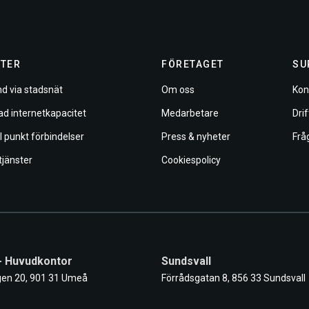
TER
FÖRETAGET
SU
d via stadsnät
Om oss
Kon
ad internetkapacitet
Medarbetare
Dri
ll punkt förbindelser
Press & nyheter
Frå
tjänster
Cookiespolicy
- Huvudkontor
Sundsvall
en 20, 901 31 Umeå
Förrådsgatan 8, 856 33 Sundsvall