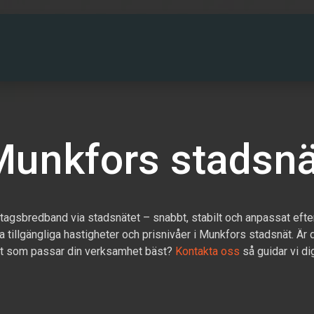
PARTNERS
DRIFTINFO
OM OSS
KONT
Munkfors stadsnä
etagsbredband via stadsnätet – snabbt, stabilt och anpassat efte
ra tillgängliga hastigheter och prisnivåer i Munkfors stadsnät. Är 
st som passar din verksamhet bäst?
Kontakta oss
så guidar vi dig