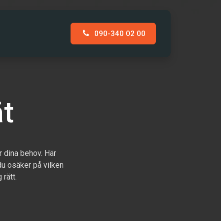
090-340 02 00
AKT
t
r dina behov. Här
du osäker på vilken
 rätt.