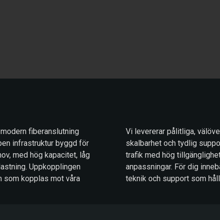
 modern fiberanslutning
Vi levererar pålitliga, välö
pen infrastruktur byggd för
skalbarhet och tydlig support
ov, med hög kapacitet, låg
trafik med hög tillgänglighe
lastning. Uppkopplingen
anpassningar. För dig inneb
eten som kopplas mot våra
teknik och support som hål