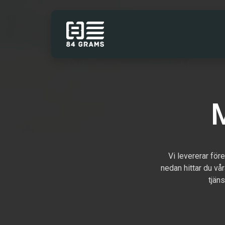
Hoppa till innehåll
TJÄNSTER
Vi levererar för
nedan hittar du vå
tjän