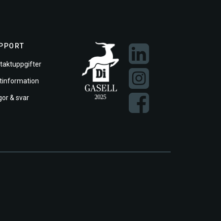
PPORT
taktuppgifter
ftinformation
gor & svar