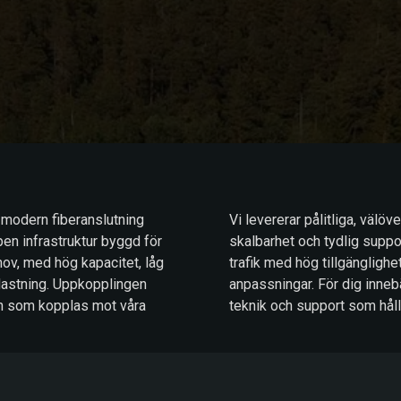
 modern fiberanslutning
Vi levererar pålitliga, välö
pen infrastruktur byggd för
skalbarhet och tydlig support
ov, med hög kapacitet, låg
trafik med hög tillgänglighe
lastning. Uppkopplingen
anpassningar. För dig inneb
eten som kopplas mot våra
teknik och support som hål