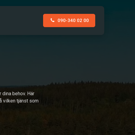
090-340 02 00
AKT
r dina behov. Här
å vilken tjänst som