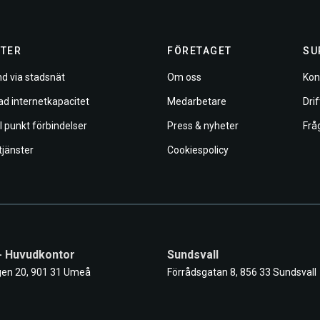
TER
FÖRETAGET
SU
d via stadsnät
Om oss
Kon
ad internetkapacitet
Medarbetare
Dri
ll punkt förbindelser
Press & nyheter
Frå
tjänster
Cookiespolicy
- Huvudkontor
Sundsvall
en 20, 901 31 Umeå
Förrådsgatan 8, 856 33 Sundsvall