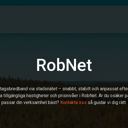
PARTNERS
DRIFTINFO
OM OSS
KONT
RobNet
etagsbredband via stadsnätet – snabbt, stabilt och anpassat efte
ra tillgängliga hastigheter och prisnivåer i RobNet. Är du osäker p
passar din verksamhet bäst?
Kontakta oss
så guidar vi dig rätt.