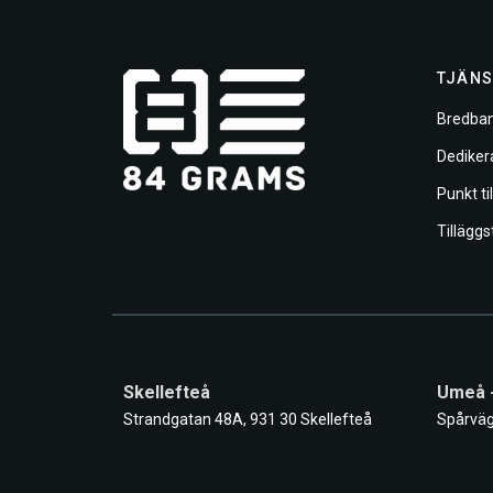
TJÄNS
Bredban
Dediker
Punkt ti
Tilläggs
Skellefteå
Umeå 
Strandgatan 48A, 931 30 Skellefteå
Spårväg