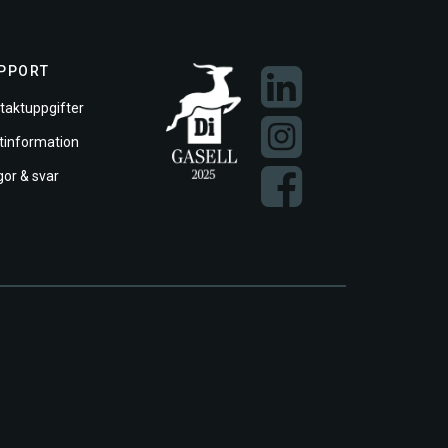
PPORT
taktuppgifter
ftinformation
gor & svar