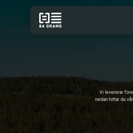
Hoppa till innehåll
TJÄNSTER
Vi levererar för
nedan hittar du vå