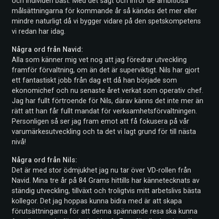
och individen bäst. Med det sagt och inför de ambitiösa
målsättningarna för kommande år så kändes det mer eller
mindre naturligt då vi bygger vidare på den spetskompetens
vi redan har idag.
Några ord från Navid:
Alla som känner mig vet nog att jag föredrar utveckling
framför förvaltning, om än det är superviktigt. Nils har gjort
ett fantastiskt jobb från dag ett då han började som
ekonomichef och nu senaste året verkat som operativ chef.
Jag har fullt förtroende för Nils, därav känns det inte mer än
rätt att han får fullt mandat för verksamhetsförvaltningen.
Personligen så ser jag fram emot att få fokusera på vår
varumärkesutveckling och ta det vi lagt grund för till nästa
nivå!
Några ord från Nils:
Det är med stor ödmjukhet jag nu tar över VD-rollen från
Navid. Mina tre år på 84 Grams hittills har kännetecknats av
ständig utveckling, tillväxt och troligtvis mitt arbetslivs bästa
kollegor. Det jag hoppas kunna bidra med är att skapa
förutsättningarna för att denna spännande resa ska kunna