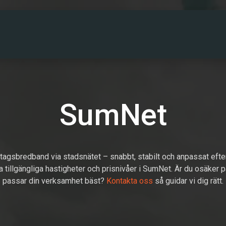
PARTNERS
DRIFTINFO
OM OSS
KONT
SumNet
etagsbredband via stadsnätet – snabbt, stabilt och anpassat efte
a tillgängliga hastigheter och prisnivåer i SumNet. Är du osäker 
passar din verksamhet bäst?
Kontakta oss
så guidar vi dig rätt.