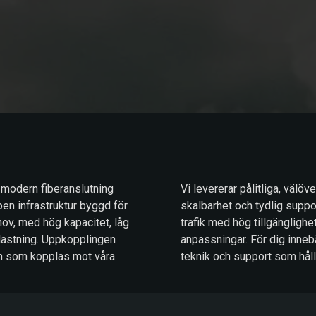
 modern fiberanslutning
Vi levererar pålitliga, välö
pen infrastruktur byggd för
skalbarhet och tydlig support
ov, med hög kapacitet, låg
trafik med hög tillgänglighe
lastning. Uppkopplingen
anpassningar. För dig inneb
eten som kopplas mot våra
teknik och support som hål