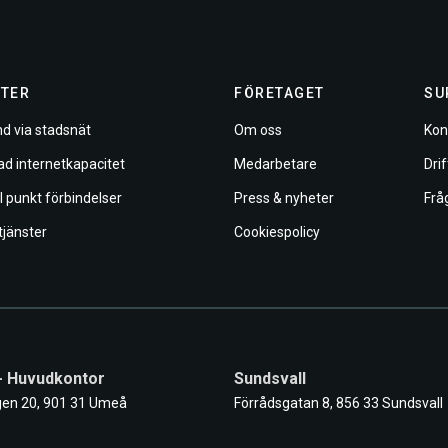
TER
FÖRETAGET
SU
d via stadsnät
Om oss
Kon
ad internetkapacitet
Medarbetare
Dri
ll punkt förbindelser
Press & nyheter
Frå
tjänster
Cookiespolicy
- Huvudkontor
Sundsvall
en 20, 901 31 Umeå
Förrådsgatan 8, 856 33 Sundsvall