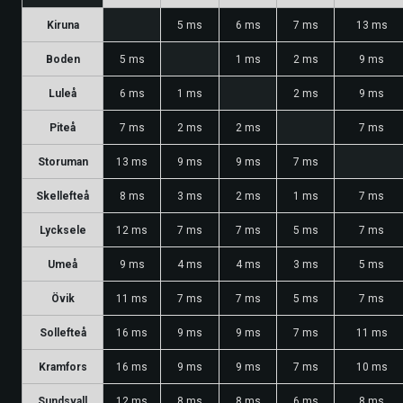
Kiruna
5 ms
6 ms
7 ms
13 ms
Boden
5 ms
1 ms
2 ms
9 ms
Luleå
6 ms
1 ms
2 ms
9 ms
Piteå
7 ms
2 ms
2 ms
7 ms
Storuman
13 ms
9 ms
9 ms
7 ms
Skellefteå
8 ms
3 ms
2 ms
1 ms
7 ms
Lycksele
12 ms
7 ms
7 ms
5 ms
7 ms
Umeå
9 ms
4 ms
4 ms
3 ms
5 ms
Övik
11 ms
7 ms
7 ms
5 ms
7 ms
Sollefteå
16 ms
9 ms
9 ms
7 ms
11 ms
Kramfors
16 ms
9 ms
9 ms
7 ms
10 ms
Sundsvall
12 ms
8 ms
8 ms
6 ms
8 ms