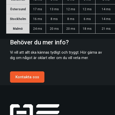
Östersund
17 ms
13 ms
12 ms
12 ms
14 ms
Stockholm
16 ms
8 ms
8 ms
6 ms
14 ms
Malmö
24 ms
20 ms
20 ms
18 ms
21 ms
Behöver du mer info?
Vi vill att allt ska kännas tydligt och tryggt. Hör gärna av
dig om något är oklart eller om du vill veta mer.
Kontakta oss