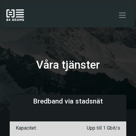
Hoppa till innehåll
Våra tjänster
Bredband via stadsnät
Kapacitet:
Upp till 1 Gbit/s