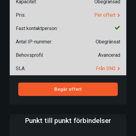
Kapacitet:
Obegränsad
Pris:
Per offert
Fast kontaktperson:
Antal IP-nummer:
Obegränsat
Behovsprofil:
Avancerad
SLA:
Från SN0
Begär offert
Punkt till punkt förbindelser