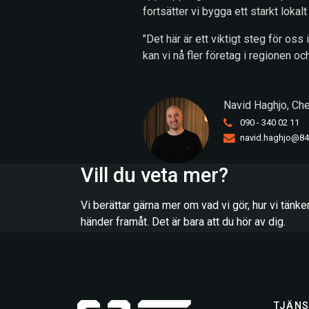
fortsätter vi bygga ett starkt lokal
"Det här är ett viktigt steg för os
kan vi nå fler företag i regionen 
Navid Haghjo,
Che
090 - 340 02 11
navid.haghjo@8
Vill du veta mer?
Vi berättar gärna mer om vad vi gör, hur vi tänk
händer framåt. Det är bara att du hör av dig.
TJÄNS