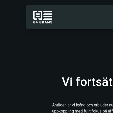
Hoppa till innehåll
TJÄNSTER
Vi fortsä
Äntligen är vi igång och erbjuder nu
uppkoppling med fullt fokus på af