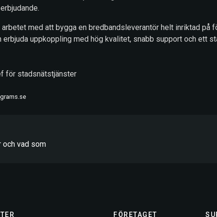
t erbjudande.
s i arbetet med att bygga en bredbandsleverantör helt inriktad på 
och erbjuda uppkoppling med hög kvalitet, snabb support och ett s
f för stadsnätstjänster
4grams.se
er och vad som
TER
FÖRETAGET
SU