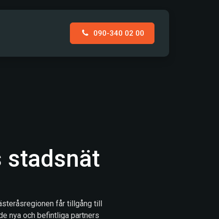
090-340 02 00
AKT
s stadsnät
steråsregionen får tillgång till
e nya och befintliga partners