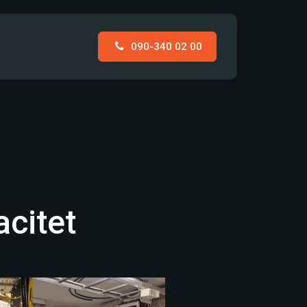
090-340 02 00
AKT
acitet