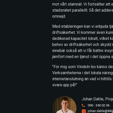
mot vårt stamnät. Vi fortsätter att
stadsnätet parallellt. Så det adderar
omnejd.
Med etableringen kan vi erbjuda t
driftsäkerhet. Vi kommer även ku
dedikerad kapacitet lokalt, vilket k
behov av driftsäkerhet och skydd 
innebär också att vi får bättre insyn
jämfört med en tjänst i det öppna 
"För mig som Vindeln-bo känns den
Verksamheterna i det lokala näring
internetanslutning än vad vi hittil
svara upp på!"
Johan Dahle,
Proj
090 - 340 02 06
johan.dahle@84