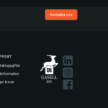
Kontakta oss
PPORT
taktuppgifter
ftinformation
gor & svar