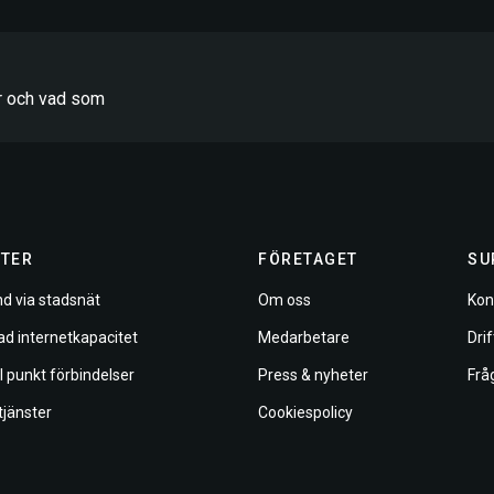
er och vad som
TER
FÖRETAGET
SU
d via stadsnät
Om oss
Kon
ad internetkapacitet
Medarbetare
Dri
ll punkt förbindelser
Press & nyheter
Frå
tjänster
Cookiespolicy