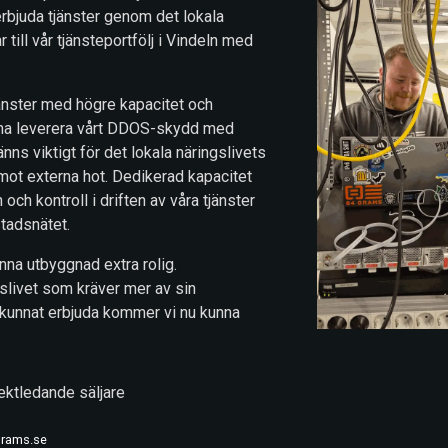
 erbjuda tjänster genom det lokala
 till vår tjänsteportfölj i Vindeln med
jänster med högre kapacitet och
nna leverera vårt DDOS-skydd med
änns viktigt för det lokala näringslivets
mot externa hot. Dedikerad kapacitet
 och kontroll i driften av våra tjänster
stadsnätet.
na utbyggnad extra rolig.
slivet som kräver mer av sin
ls kunnat erbjuda kommer vi nu kunna
ektledande säljare
grams.se