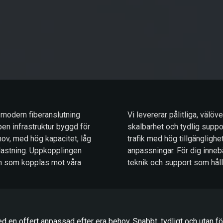
 modern fiberanslutning
Vi levererar pålitliga, välö
pen infrastruktur byggd för
skalbarhet och tydlig support
ov, med hög kapacitet, låg
trafik med hög tillgänglighe
lastning. Uppkopplingen
anpassningar. För dig inneb
eten som kopplas mot våra
teknik och support som hål
d en offert anpassad efter era behov. Snabbt, tydligt och utan för