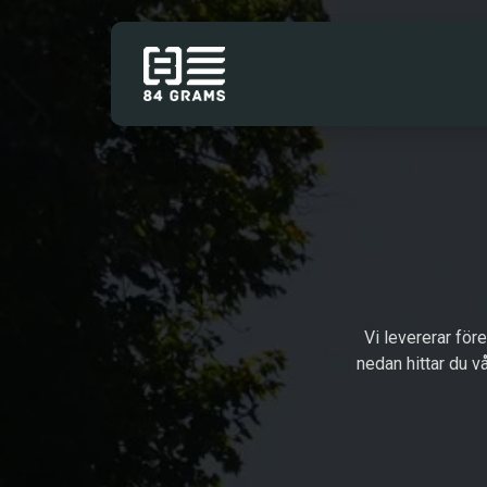
Hoppa till innehåll
TJÄNSTER
Vi levererar för
nedan hittar du vå