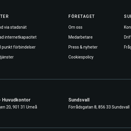
TER
FÖRETAGET
SU
d via stadsnät
Om oss
Kon
ad internetkapacitet
Medarbetare
Dri
ll punkt förbindelser
Press & nyheter
Frå
tjänster
Cookiespolicy
- Huvudkontor
Sundsvall
en 20, 901 31 Umeå
Förrådsgatan 8, 856 33 Sundsvall