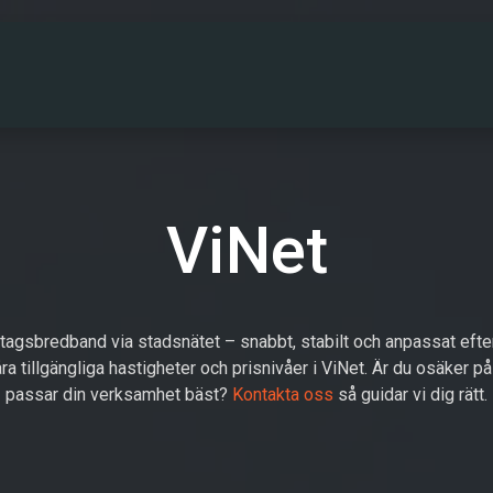
PARTNERS
DRIFTINFO
OM OSS
KONT
ViNet
etagsbredband via stadsnätet – snabbt, stabilt och anpassat efte
ra tillgängliga hastigheter och prisnivåer i ViNet. Är du osäker p
passar din verksamhet bäst?
Kontakta oss
så guidar vi dig rätt.