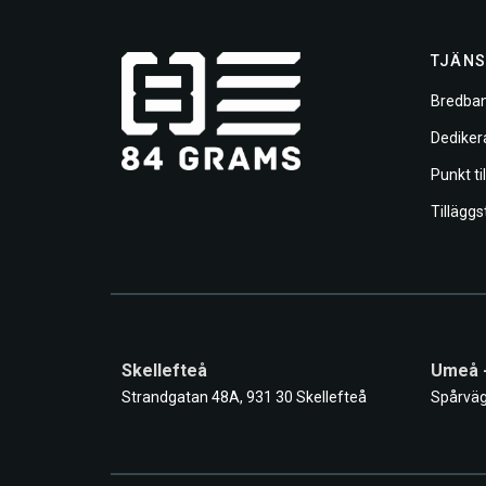
TJÄNS
Bredban
Dediker
Punkt ti
Tilläggs
Skellefteå
Umeå 
Strandgatan 48A, 931 30 Skellefteå
Spårväg