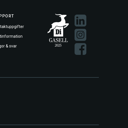
PPORT
taktuppgifter
ftinformation
gor & svar