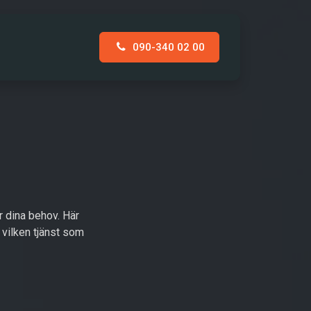
090-340 02 00
AKT
r dina behov. Här
å vilken tjänst som