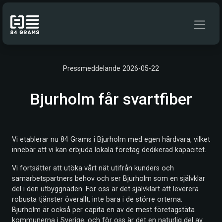
Hoppa till innehåll
Pressmeddelande 2026-05-22
Bjurholm får svartfiber
Vi etablerar nu 84 Grams i Bjurholm med egen hårdvara, vilket
innebär att vi kan erbjuda lokala företag dedikerad kapacitet.
Vi fortsätter att utöka vårt nät utifrån kunders och
samarbetspartners behov och ser Bjurholm som en självklar
del i den utbyggnaden. För oss är det självklart att leverera
robusta tjänster överallt, inte bara i de större orterna.
Bjurholm är också per capita en av de mest företagstäta
kommunerna i Sverige, och för oss är det en naturlig del av