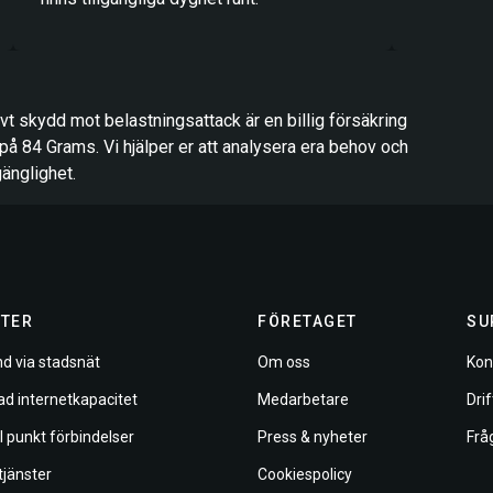
tivt skydd mot belastningsattack är en billig försäkring
på 84 Grams. Vi hjälper er att analysera era behov och
gänglighet.
TER
FÖRETAGET
SU
d via stadsnät
Om oss
Kon
ad internetkapacitet
Medarbetare
Dri
ll punkt förbindelser
Press & nyheter
Frå
tjänster
Cookiespolicy