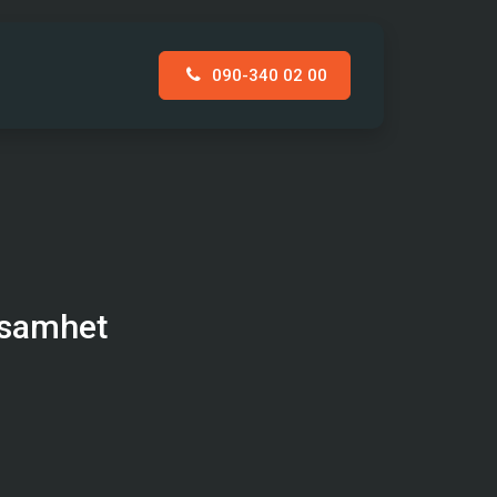
090-340 02 00
AKT
ksamhet