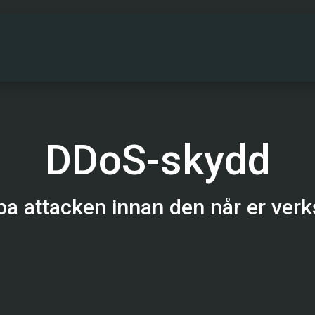
PARTNERS
DRIFTINFO
OM OSS
KONT
DDoS-skydd
pa attacken innan den når er ver