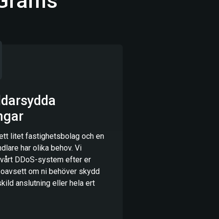
 Grams
ddarsydda
ngar
 ett litet fastighetsbolag och en
dlare har olika behov. Vi
vårt DDoS-system efter er
l, oavsett om ni behöver skydd
kild anslutning eller hela ert