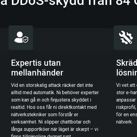
lja DDoS-skydd från 84
Expertis utan
Skrä
mellanhänder
lösni
Vid en storskalig attack räcker det inte
Vi vet att
alltid med automatik. Ni behöver experter
stor e-han
som kan gå in och finjustera skyddet i
anpassar 
realtid. Hos oss får ni direktkontakt med
riskprofi
nätverkstekniker som förstår er
för en ens
verksamhet. Ni slipper chattbotar och
nätverk.
långa supportköer när läget är skarpt – vi
finns tillgängliga dygnet runt.