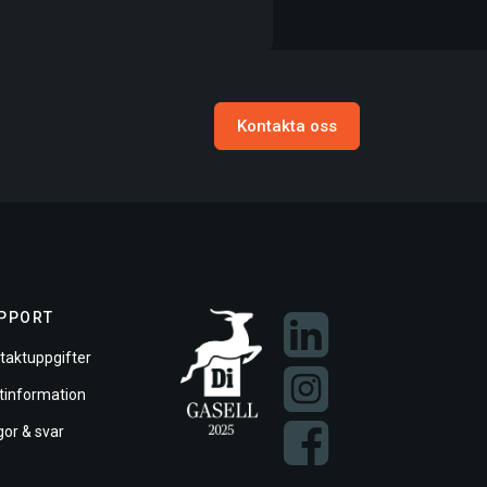
Kontakta oss
PPORT
taktuppgifter
ftinformation
gor & svar