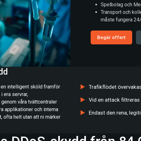
Spelbolag och Medi
Transport och kolle
måste fungera 24
Begär offert
dd
n intelligent sköld framför
Trafikflödet övervakas
 i era servrar,
Vid en attack filtreras
 genom våra tvättcentraler
ra applikationer och interna
Endast den rena, legiti
 ofta helt utan att ni märker