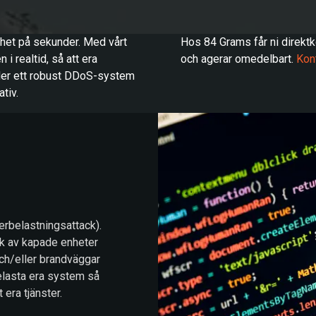
het på sekunder. Med vårt
Hos 84 Grams får ni direkt
 i realtid, så att era
och agerar omedelbart.
Kon
juder ett robust DDoS-system
ativ.
erbelastningsattack).
rk av kapade enheter
och/eller brandväggar
elasta era system så
era tjänster.